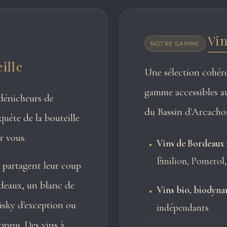
Vin
NOTRE GAMME
ille
Une sélection cohére
gamme accessibles a
dénicheurs de
du Bassin d'Arcacho
uête de la bouteille
r vous.
Vins de Bordeaux
Émilion, Pomerol,
 partagent leur coup
deaux, un blanc de
Vins bio, biodyna
sky d'exception ou
indépendants
connu. Des vins à