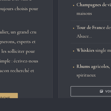
Champagnes de v
oujours choisis pour
maisons
Tour de France
des
ulier, un grand cru
Alsace…
gnerons, experts et
Whiskies
single ma
es solliciter pour
imple : écrivez-nous
Rhums agricoles,
lacon recherché et
spiritueux
VO
ERCHE