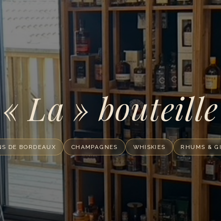
« La » bouteille
NS DE BORDEAUX
CHAMPAGNES
WHISKIES
RHUMS & G