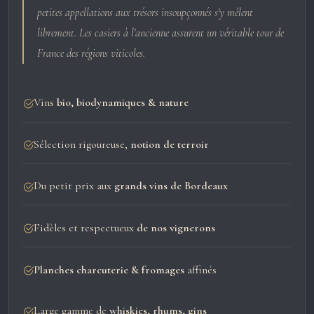
petites appellations aux trésors insoupçonnés s'y mêlent
librement. Les casiers à l'ancienne assurent un véritable tour de
France des régions viticoles.
Vins
bio, biodynamiques & nature
Sélection rigoureuse,
notion de terroir
Du petit prix aux
grands vins de Bordeaux
Fidèles et respectueux
de nos vignerons
Planches charcuterie & fromages
affinés
Large gamme de
whiskies, rhums, gins