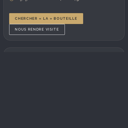
CHERCHER « LA » BOUTEILLE
NOUS RENDRE VISITE
Des cavistes passionnés
NOTRE ÉQUIPE
Agathe, sommelière, et Yannick, gérant, sont à votre
écoute. Ils vous guident vers la bouteille idéale, que
vous soyez amateur averti ou en train de découvrir le
monde du vin.
La Cave des Darons, on s'y rend pour dégoter une
bouteille en toutes circonstances : apéros, dîners